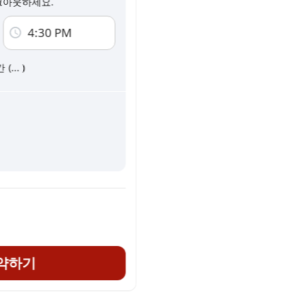
크아웃하세요.
 다음 약관에 동의하는 것으로
이용 약관
그리고
4:30 PM
이메일 커뮤니케이션 수신에 동의합니다.
간
(
...
)
예약 후 전체 주소와 연락처가 표시됩니다.
약하기