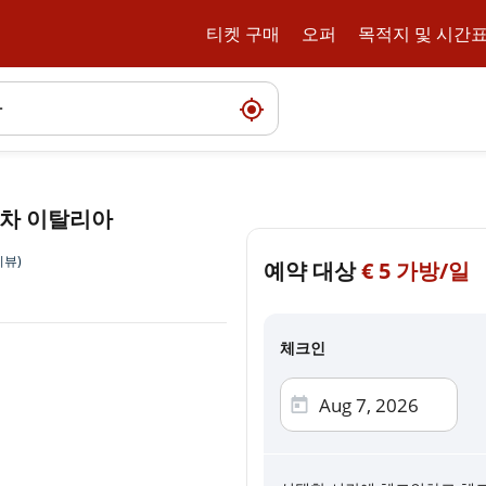
티켓 구매
오퍼
목적지 및 시간
아차 이탈리아
리뷰)
예약 대상
결제
€
5 가방/일
결제 방법 선택
체크인
신용
Visa, Mast