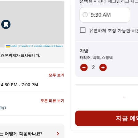
선택한 시간에 체크인하고 체
이 페이지에서 결제 버튼 중 하나를 클릭하면
개인정보 보호정책
9:30 AM
새로운 서비스 및 프로모션과 관련된 
유연하게 조정 가능한 시
Leaflet
|
© MapTiler
© OpenStreetMap contributors
가방
소와 연락처가 표시됩니다.
온라인 예약 필수
캐리어, 백팩, 쇼핑백
모두 보기
4:30 PM - 7:00 PM
모든 리뷰 보기
리뷰)
지금 예
는 어떻게 작동하나요?