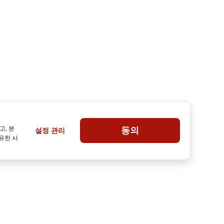
:00 PM
오늘:
9:00 AM - 2:00 PM
페루자 버스 정류장
수하물 보관페루자 
4.83
4.55
(
26
)
站
현지 기업
 1분
페루자 구시가지에서
4 노벰브레 광장에서 2분
고, 분
동의
설정 관리
유한 사