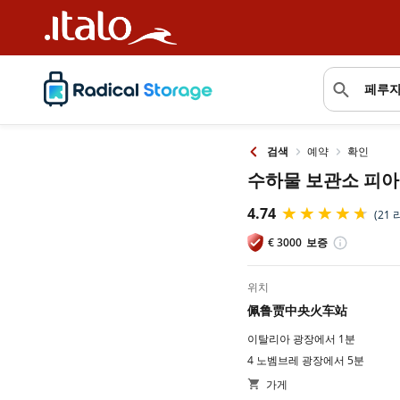
예약
확인
검색
수하물 보관소 피
4.74
(21 
€
3000
보증
위치
佩鲁贾中央火车站
이탈리아 광장에서 1분
4 노벰브레 광장에서 5분
가게