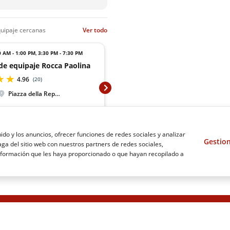
quipaje cercanas
Ver todo
0 AM - 1:00 PM
,
3:30 PM - 7:30 PM
Hoy:
6:00 AM - 8
de equipaje Rocca Paolina
4.96
(
20
)
Piazza della Repubblica
Café
occa Paolina
1 minuto de la estac
lesia de San Ercolano
4 minutos de Rocca P
ido y los anuncios, ofrecer funciones de redes sociales y analizar
Gestion
ga del sitio web con nuestros partners de redes sociales,
información que les haya proporcionado o que hayan recopilado a