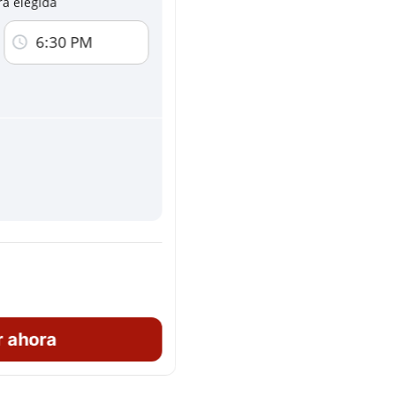
ra elegida
o de esta página, indicas estar de acuerdo
 privacidad
6:30 PM
orreo electrónico relacionadas con nuevos
Se proporcionará la dirección completa una vez re
ón online
reserva
r ahora