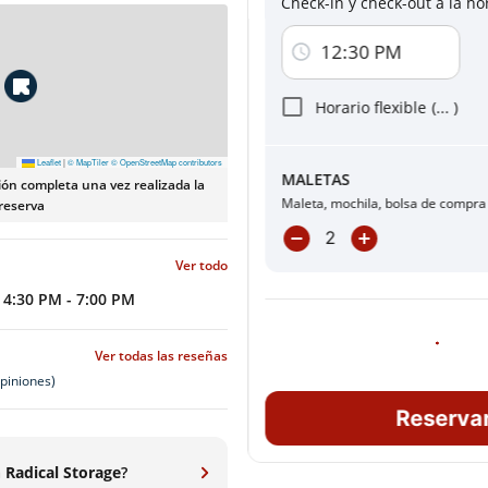
Check-in y check-out a la ho
Al hacer clic en uno de los botones de pag
con
Términos y condiciones
y
Política de
12:30 PM
Acepto recibir comunicaciones por c
servicios y promociones.
Horario flexible
(
...
)
Leaflet
|
© MapTiler
© OpenStreetMap contributors
MALETAS
ión completa una vez realizada la
Se requiere de reservaci
Maleta, mochila, bolsa de compra
reserva
Ver todo
4:30 PM - 7:00 PM
Ver todas las reseñas
piniones)
Reserva
a
Radical Storage
?