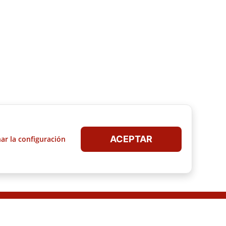
:00 PM
Hoy:
Cerrado
Consigna de equipaje Estación De Autobuses De Perugia
4.83
4.55
(
26
)
Estación de autobuses
Empresa local
ión de autobuses de Perugia
en el casco antiguo de Peru
aolina
2 minutos de la Piazza IV 
ACEPTAR
ar la configuración