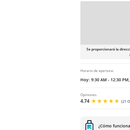
Se proporcionará la direcc
e requiere de reservación online
horario de apertura:
Hoy:
9:30 AM - 12:30 PM
opiniones
4.74
(21 O
¿Cómo funcion