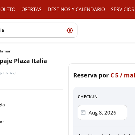
BOLETO
OFERTAS
DESTINOS Y CALENDARIO
SERVICIOS
firmar
aje Plaza Italia
piniones)
Reserva por
Checkout
€
5 / mal
Elige el método de pago
CHECK-IN
gia
Tarjeta 
Visa, Mast
bre