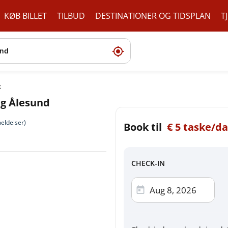
KØB BILLET
TILBUD
DESTINATIONER OG TIDSPLAN
T
t
g Ålesund
eldelser)
Book til
Check ud
€
5 taske/d
Vælg betalingsmetode
CHECK-IN
Betal
Visa, Mast