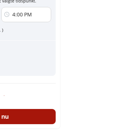
 valgte tidspunkt.
 på denne side accepterer du
Vilkår og
4:00 PM
mmunikation om nye tjenester og
..
)
ævet
Fuld adresse og kontaktpersoner vises efter din 
 nu