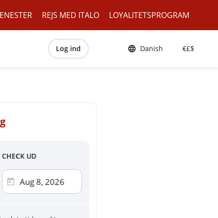
JENESTER
REJS MED ITALO
LOYALITETSPROGRAM
Log ind
Danish
€£$
ag
CHECK UD
ingskort
ercard, AMEX