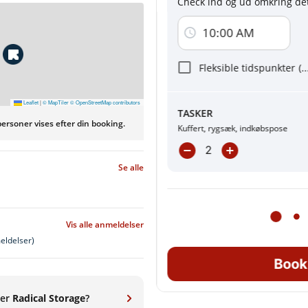
Check ind og ud omkring det
Ved at klikke på en af betalingsknapperne
Betingelser
og
Privatlivspolitik
10:00 AM
Jeg accepterer at modtage e-mailko
kampagner.
Fleksible tidspunkter
(
.
Leaflet
|
© MapTiler
© OpenStreetMap contributors
TASKER
ersoner vises efter din booking.
Online booking påkr
Kuffert, rygsæk, indkøbspose
Se alle
Vis alle anmeldelser
eldelser)
Book
rer
Radical Storage
?