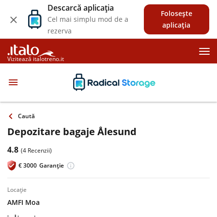
Descarcă aplicația
Folosește
Cel mai simplu mod de a
aplicația
rezerva
Vizitează italotreno.it
Caută
Depozitare bagaje Ålesund
4.8
(4 Recenzii)
€
3000
Garanție
locație
AMFI Moa