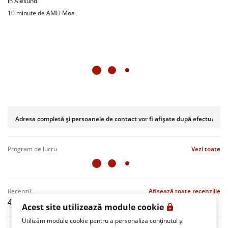
în Ålesund
10 minute de AMFI Moa
Adresa completă și persoanele de contact vor fi afișate după efectuarea r
program de lucru
Vezi toate
recenzii
Afișează toate recenziile
4.8
(4 Recenzii)
Acest site utilizează module cookie
Utilizăm module cookie pentru a personaliza conținutul și