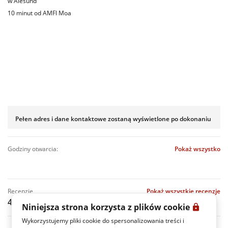
w Ålesund
10 minut od AMFI Moa
Pełen adres i dane kontaktowe zostaną wyświetlone po dokonaniu rezer
godziny otwarcia:
Pokaż wszystko
recenzje
Pokaż wszystkie recenzje
4.8
(4 Recenzje)
Niniejsza strona korzysta z plików cookie
Wykorzystujemy pliki cookie do spersonalizowania treści i