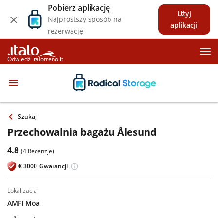
Pobierz aplikację
Użyj
Najprostszy sposób na
aplikacji
rezerwację
Odwiedź italotreno.it
Szukaj
Przechowalnia bagażu Ålesund
4.8
(4 Recenzje)
€
3000
Gwarancji
lokalizacja
AMFI Moa