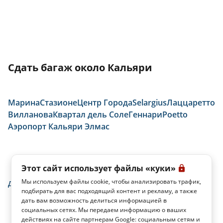
Сдать багаж около Кальяри
Марина
Стазионе
Центр Города
Selargius
Лаццаретто
Вилланова
Квартал дель Соле
Геннари
Poetto
Аэропорт Кальяри Элмас
Этот сайт использует файлы «куки»
Мы используем файлы cookie, чтобы анализировать трафик,
домой
Кальяри
Бонария
подбирать для вас подходящий контент и рекламу, а также
дать вам возможность делиться информацией в
социальных сетях. Мы передаем информацию о ваших
действиях на сайте партнерам Google: социальным сетям и