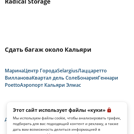
Radical Storage
Сдать багаж около Кальяри
Марина
Центр Города
Selargius
Лаццаретто
Вилланова
Квартал дель Соле
Бонария
Геннари
Poetto
Аэропорт Кальяри Элмас
Этот сайт использует файлы «куки»
Мы используем файлы cookie, чтобы анализировать трафик,
домой
Кальяри
Стазионе
подбирать для вас подходящий контент и рекламу, а также
дать вам возможность делиться информацией в