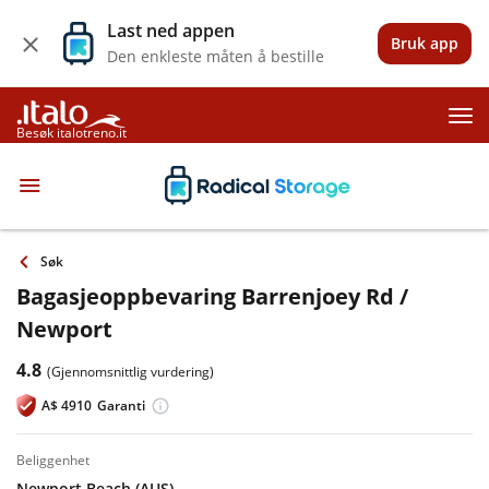
Last ned appen
Bruk app
Den enkleste måten å bestille
Besøk italotreno.it
Søk
Bagasjeoppbevaring Barrenjoey Rd /
Newport
4.8
(Gjennomsnittlig vurdering)
A$
4910
Garanti
beliggenhet
Newport Beach (AUS)