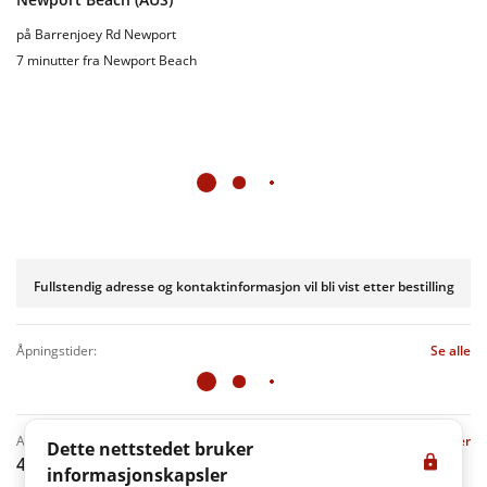
på Barrenjoey Rd Newport
7 minutter fra Newport Beach
Fullstendig adresse og kontaktinformasjon vil bli vist etter bestilling
åpningstider:
Se alle
anmeldelser
Vis alle anmeldelser
Dette nettstedet bruker
4.8
(100 Anmeldelser)
informasjonskapsler