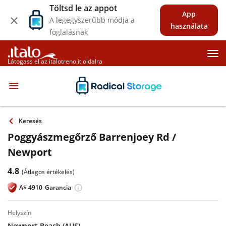
Töltsd le az appot
App
A legegyszerűbb módja a
használata
foglalásnak
Látogass el az italotreno.it oldalra
Keresés
Poggyászmegőrző Barrenjoey Rd /
Newport
4.8
(Átlagos értékelés)
A$
4910
Garancia
helyszín
Newport Beach (AUS)