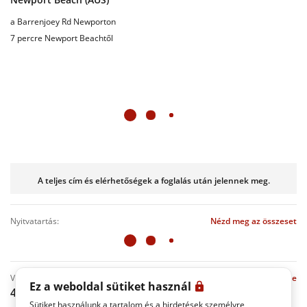
a Barrenjoey Rd Newporton
7 percre Newport Beachtől
A teljes cím és elérhetőségek a foglalás után jelennek meg.
nyitvatartás:
Nézd meg az összeset
vélemények
Összes értékelés megjelenítése
Ez a weboldal sütiket használ
4.8
(100 Vélemények)
Sütiket használunk a tartalom és a hirdetések személyre