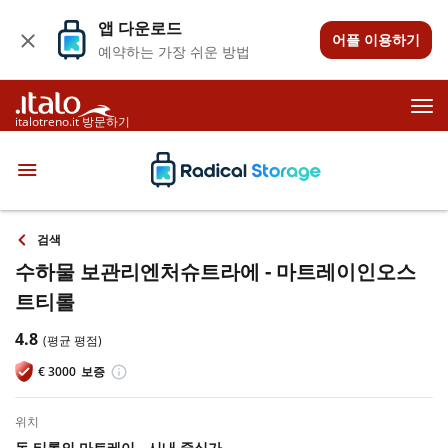
앱 다운로드
어플 이용하기
예약하는 가장 쉬운 방법
italotreno.it 방문하기
검색
수하물 보관리엔처슈트라에 - 마트레이인오스
트티롤
4.8
(평균 평점)
€
3000
보증
위치
동 티롤의 마트레이 - 시내 중심가