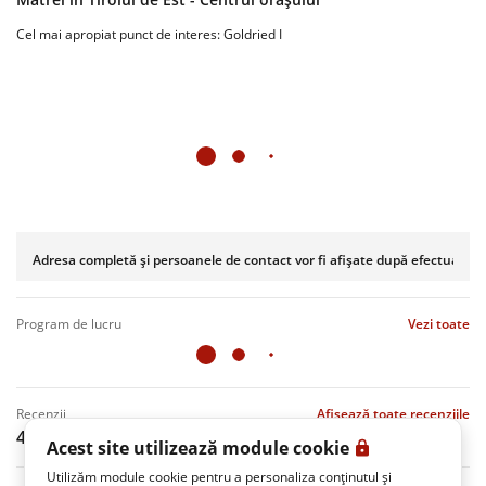
Cel mai apropiat punct de interes: Goldried I
Adresa completă și persoanele de contact vor fi afișate după efectuarea r
program de lucru
Vezi toate
recenzii
Afișează toate recenziile
4.8
(100 Recenzii)
Acest site utilizează module cookie
Utilizăm module cookie pentru a personaliza conținutul și