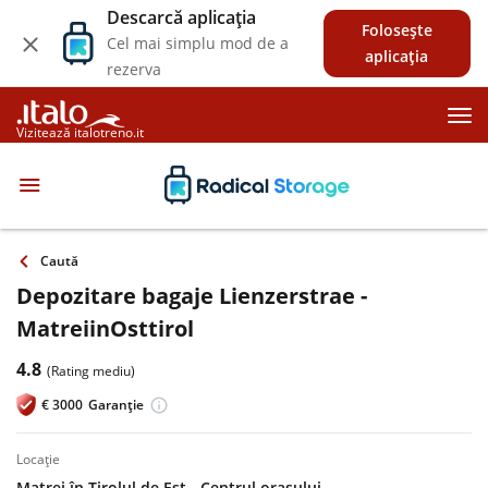
Descarcă aplicația
Folosește
Cel mai simplu mod de a
aplicația
rezerva
Vizitează italotreno.it
Caută
Depozitare bagaje Lienzerstrae -
MatreiinOsttirol
4.8
(Rating mediu)
€
3000
Garanție
locație
Matrei în Tirolul de Est - Centrul orașului