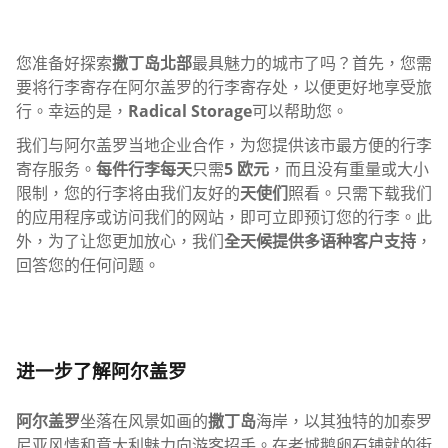
您准备好探索
撒丁岛北部
最具魅力的城市了吗？首先，您需
要将行李寄存在阿尔盖罗的行李寄存处，以便更好地享受旅
行。幸运的是，
Radical Storage
可以帮助您。
我们与阿尔盖罗当地企业合作，为您提供该市最方便的行李
寄存服务。
每件行李每天
只需
5 欧元
，而且没有重量或大小
限制，您的行李将由我们友好的
天使们
照看。只需下载我们
的应用程序或访问我们的网站，即可立即预订您的行李。此
外，为了让您更加放心，我们
全天候提供多语种客户支持
，
回答您的任何问题。
进一步了解阿尔盖罗
阿尔盖罗
坐落在风景如画的
撒丁岛
海岸，以其独特的加泰罗
尼亚风情和意大利魅力向游客招手。在老城鹅卵石铺就的街