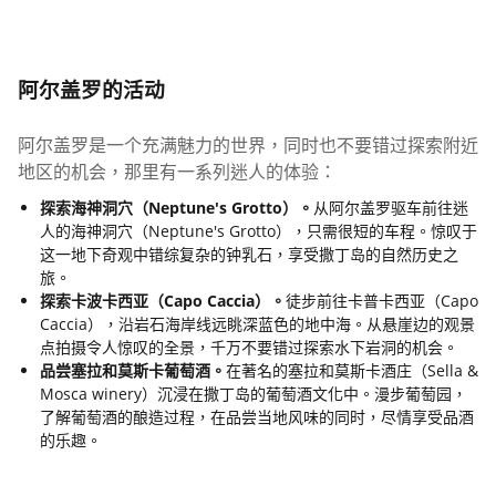
阿尔盖罗的活动
阿尔盖罗是一个充满魅力的世界，同时也不要错过探索附近
地区的机会，那里有一系列迷人的体验：
探索海神洞穴（Neptune's Grotto）。
从阿尔盖罗驱车前往迷
人的海神洞穴（Neptune's Grotto），只需很短的车程。惊叹于
这一地下奇观中错综复杂的钟乳石，享受撒丁岛的自然历史之
旅。
探索卡波卡西亚（Capo Caccia）。
徒步前往卡普卡西亚（Capo
Caccia），沿岩石海岸线远眺深蓝色的地中海。从悬崖边的观景
点拍摄令人惊叹的全景，千万不要错过探索水下岩洞的机会。
品尝塞拉和莫斯卡葡萄酒。
在著名的塞拉和莫斯卡酒庄（Sella &
Mosca winery）沉浸在撒丁岛的葡萄酒文化中。漫步葡萄园，
了解葡萄酒的酿造过程，在品尝当地风味的同时，尽情享受品酒
的乐趣。