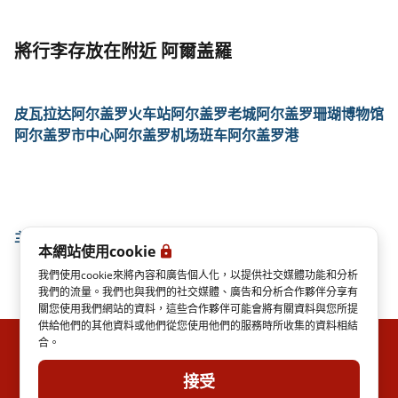
將行李存放在附近 阿爾盖羅
皮瓦拉达
阿尔盖罗火车站
阿尔盖罗老城
阿尔盖罗珊瑚博物馆
阿尔盖罗市中心
阿尔盖罗机场班车
阿尔盖罗港
主頁
阿爾盖羅
本網站使用cookie
我們使用cookie來將內容和廣告個人化，以提供社交媒體功能和分析
我們的流量。我們也與我們的社交媒體、廣告和分析合作夥伴分享有
關您使用我們網站的資料，這些合作夥伴可能會將有關資料與您所提
供給他們的其他資料或他們從您使用他們的服務時所收集的資料相結
合。
ITALO實時
隱私權政策
法律說明
運輸條件
網站地圖
ITALO S.P.A.
接受