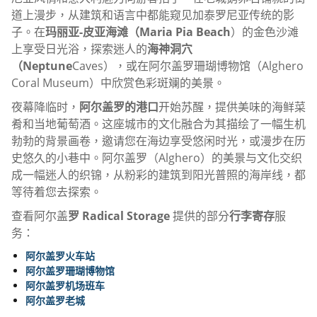
道上漫步，从建筑和语言中都能窥见加泰罗尼亚传统的影
子。在
玛丽亚-皮亚海滩（Maria Pia Beach
）的金色沙滩
上享受日光浴，探索迷人的
海神洞穴
（Neptune
Caves），或在阿尔盖罗珊瑚博物馆（Alghero
Coral Museum）中欣赏色彩斑斓的美景。
夜幕降临时，
阿尔盖罗的港口
开始苏醒，提供美味的海鲜菜
肴和当地葡萄酒。这座城市的文化融合为其描绘了一幅生机
勃勃的背景画卷，邀请您在海边享受悠闲时光，或漫步在历
史悠久的小巷中。阿尔盖罗（Alghero）的美景与文化交织
成一幅迷人的织锦，从粉彩的建筑到阳光普照的海岸线，都
等待着您去探索。
查看阿尔盖
罗 Radical Storage
提供的部分
行李寄存
服
务：
阿尔盖罗火车站
阿尔盖罗珊瑚博物馆
阿尔盖罗机场班车
阿尔盖罗老城