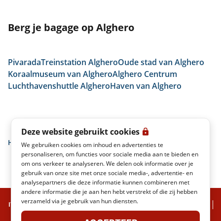
Berg je bagage op Alghero
Pivarada
Treinstation Alghero
Oude stad van Alghero
Koraalmuseum van Alghero
Alghero Centrum
Luchthavenshuttle Alghero
Haven van Alghero
Deze website gebruikt cookies
Home
Alghero
We gebruiken cookies om inhoud en advertenties te
personaliseren, om functies voor sociale media aan te bieden en
om ons verkeer te analyseren. We delen ook informatie over je
gebruik van onze site met onze sociale media-, advertentie- en
analysepartners die deze informatie kunnen combineren met
andere informatie die je aan hen hebt verstrekt of die zij hebben
verzameld via je gebruik van hun diensten.
ITALO ECHTE TIJD
PRIVACYBELEID
WETTELIJKE OPMERKINGEN
VERVOERSOMSTANDIGHEDEN
SITEMAP
ITALO S.P.A.