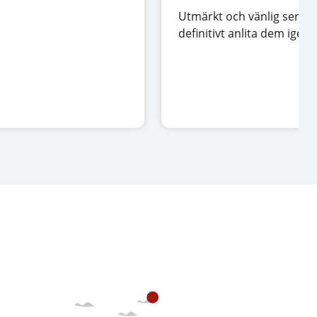
Utmärkt och vänlig service
definitivt anlita dem igen.