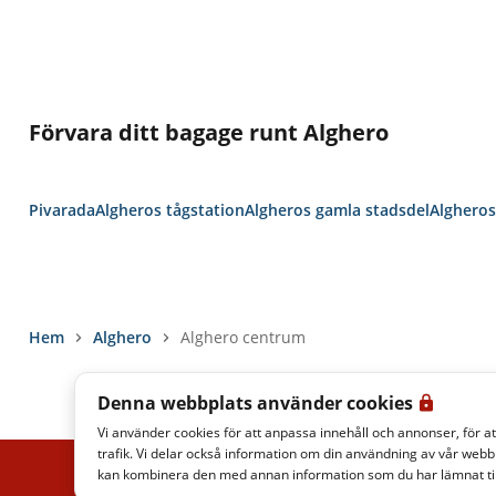
Förvara ditt bagage runt Alghero
Pivarada
Algheros tågstation
Algheros gamla stadsdel
Alghero
hem
Alghero
Alghero centrum
Denna webbplats använder cookies
Vi använder cookies för att anpassa innehåll och annonser, för att
trafik. Vi delar också information om din användning av vår we
kan kombinera den med annan information som du har lämnat till
ITALO REAL TIME
INTEGRITETSPOLICY
JURIDISK