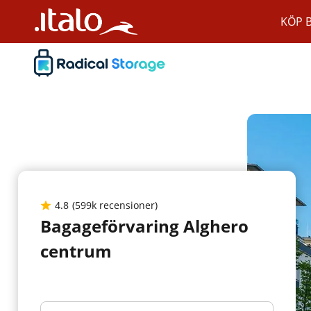
KÖP B
4.8
(599k recensioner)
Bagageförvaring Alghero
centrum