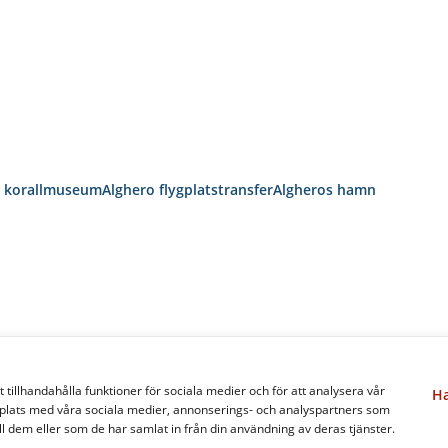
s korallmuseum
Alghero flygplatstransfer
Algheros hamn
 tillhandahålla funktioner för sociala medier och för att analysera vår
Ha
bbplats med våra sociala medier, annonserings- och analyspartners som
 dem eller som de har samlat in från din användning av deras tjänster.
A ANMÄRKNINGAR
TRANSPORTFÖRHÅLLANDEN
SITEMAP
ITALO S.P.