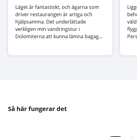
Läget är fantastiskt, och ägarna som
Ligg
driver restaurangen är artiga och
behö
hjälpsamma. Det underlättade
väld
verkligen min vandringstur i
flyg
Dolomiterna att kunna lämna bagaget
Pers
i säkert förvar.
Så här fungerar det