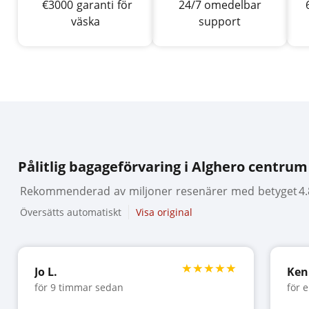
€
3000
garanti
för
24/7 omedelbar
väska
support
Pålitlig bagageförvaring i Alghero centrum
Rekommenderad
av
miljoner
resenärer
med
betyget
4.
Översätts automatiskt
Visa original
Jo L.
Ken
för 9 timmar sedan
för 