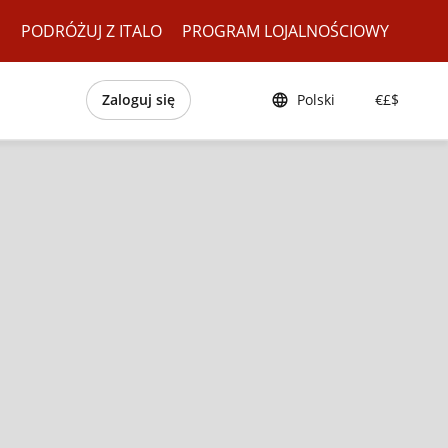
I
PODRÓŻUJ Z ITALO
PROGRAM LOJALNOŚCIOWY
Zaloguj się
Polski
€£$