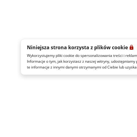
Niniejsza strona korzysta z plików cookie
Wykorzystujemy pliki cookie do spersonalizowania treści i rekla
Informacje o tym, jak korzystasz z naszej witryny, udostępnia
te informacje z innymi danymi otrzymanymi od Ciebie lub uzyska
ITALO CZAS RZECZYWISTY
POLITYKA PRYWATNOŚCI
UWAGI PRAW
ITALO è un marchio di Italo S.p.A. ©2021 - P.IVA: 09247981005