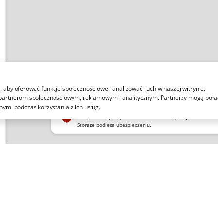
m, aby oferować funkcje społecznościowe i analizować ruch w naszej witrynie.
my partnerom społecznościowym, reklamowym i analitycznym. Partnerzy mogą połą
nymi podczas korzystania z ich usług.
Gwarancja bezpieczeństwa
Wszystkie bagaże pozostawione z nami są
bezpieczne
i
chr
Storage podlega ubezpieczeniu.
A$
8
NE
WARUNKI TRANSPORTU
MAPA STRONY
ITALO S.P.A.