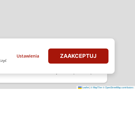
ZAAKCEPTUJ
Ustawienia
czyć
onione.
Dodatkowo każdza sztuka zarejestrowana przez stronę Radical
Leaflet
|
© MapTiler
© OpenStreetMap contributors