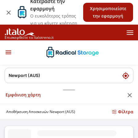
Κατεβάστε την
εφαρμογή
Χρησιμοποιείστε
Ο ευκολότερος τρόπος
την εφαρμογή
για να κάνετε κράτηση
Επισκεφθείτε το italotreno.it
Εμφάνιση χάρτη
Φίλτρα
Αποθήκευση Αποσκευών Newport (AUS)
Αποθήκευση Αποσκευών Barrenjoey Rd / Newport