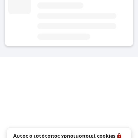
4.8
(Μέση βαθμολογία)
Σήμερα
Περιοχή
Παραλία Νιούπορτ (Αυστραλία)
στο Barrenjoey Rd Newport
7 λεπτά από την παραλία Newport
Αυτός ο ιστότοπος χρησιμοποιεί cookies