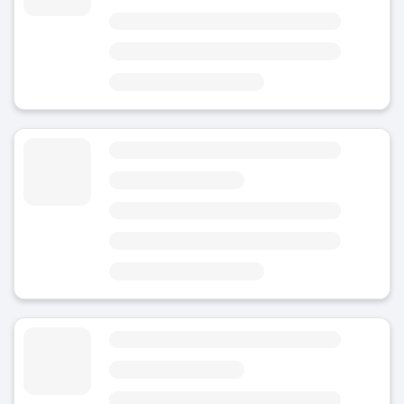
I dag
Område
Perth jernbanestasjon
8 minutter fra Perth stasjon
5 minutter fra WA Museum Boola Bardip
Bagasjeoppbevaring Perth kultursenter
4.8
(Gjennomsnittlig vurdering)
I dag
Område
Perth jernbanestasjon
4 minutter fra Perth Cultural Centre
6 minutter fra WA Museum Boola Bardip
Bagasjeoppbevaring Leederville
4
(3)
I dag