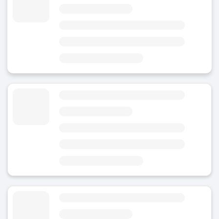
4.28
(58)
I dag
Område
Perth jernbanestasjon
6 minutter fra Perth stasjon
5 minutter fra McIver jernbanestasjon
Bagasjeoppbevaring Cbd
4.25
(4)
I dag
Område
Northbridge
4 minutter fra The Nostalgia Box Museum
4 minutter fra Perth-moskeen
Bagasjeoppbevaring nær Perth stasjon
4.8
(Gjennomsnittlig vurdering)