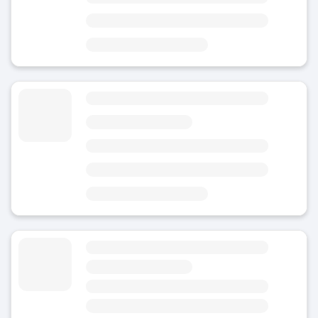
Område
Leederville
4 minutter fra Leederville jernbanestasjon
3 minutter fra Luna Palace Cinemas
Bagasjeoppbevaring nær Perth jernbanestasjon
5
(4)
I dag
Område
Perth undergrunnsstasjon
7 minutter fra Perth jernbanestasjon
9 minutter fra WA Museum Boola Bardip
Bagasjeoppbevaring Broxden Avenue
4.8
(Gjennomsnittlig vurdering)
I dag
Åpent 24/7
Område
Perth jernbanestasjon