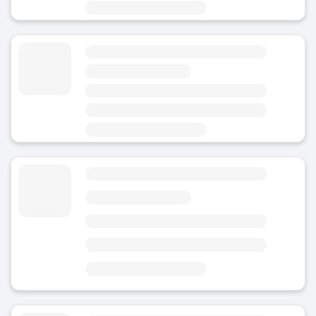
Bagasjeoppbevaring Dunkeld Road Perth
4.8
(Gjennomsnittlig vurdering)
I dag
Åpent 24/7
Område
Perth jernbanestasjon
Bagasjeoppbevaring Perth undergrunnsstasjon
4.32
(28)
I dag
Område
Perth undergrunnsstasjon
3 minutter fra Perth undergrunnsstasjon
2 minutter fra Yagan Square