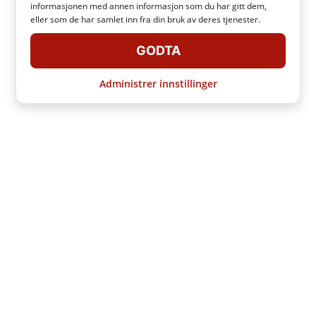
informasjonen med annen informasjon som du har gitt dem,
eller som de har samlet inn fra din bruk av deres tjenester.
GODTA
Administrer innstillinger
LEGG IGJEN BAGASJEN DIN HOS RADICAL
Du må forlate hotellet ditt om morgenen. Men flyet går om kvelden.
Hvordan kan du nyte de siste øyeblikkene av ferien hvis du har en stor
bagasje? Det er ganske enkelt! Du kan bruke Airbnb for bagasjen din:
Radical! Med noen få klikk kan du finne et komfortabelt sted hvor du kan
slippe av den tunge bagasjen din. Og hva med prisen? Den er
overkommelig! Bare 8 A$ per dag per bagasje.
OM VÅRE ENGLER