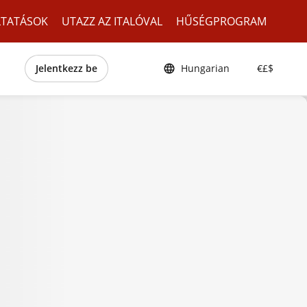
LTATÁSOK
UTAZZ AZ ITALÓVAL
HŰSÉGPROGRAM
Jelentkezz be
Hungarian
€£$