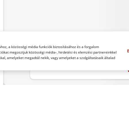
ához, a közösségi média funkciók biztosításához és a forgalom
B
ókat megosztjuk közösségi média-, hirdetési és elemzési partnereinkkel
kkal, amelyeket megadtál nekik, vagy amelyeket a szolgáltatásaik általad
€
5
SZÁLLÍTÁSI FELTÉTELEK
OLDALTÉRKÉP
ITALO S.P.A.