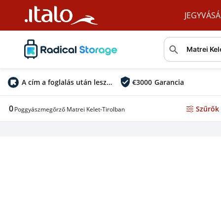
JEGYVÁSÁ
A cím a foglalás után lesz látható
€
3000
Garancia
0
Szűrők
Poggyászmegőrző Matrei Kelet-Tirolban