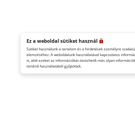
Ez a weboldal sütiket használ
Sütiket használunk a tartalom és a hirdetések személyre szabás
elemzéséhez. A weboldalunk használatával kapcsolatos informáci
is, akik ezeket az információkat ötvözhetik más olyan információ
történő használatából gyűjtöttek.
ITALO REAL TIME
ADATVÉDELMI SZABÁLYZAT
JOGI MEGJEGYZÉSEK
ITALO è un marchio di Italo S.p.A. ©2021 - P.IVA: 09247981005