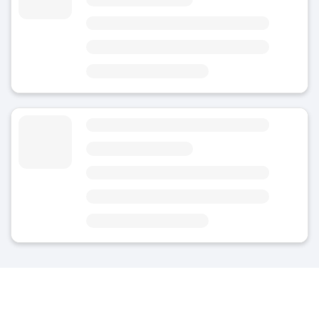
Aujourd'hui
Zone
Gare de Stuttgart
4 minutes de la gare de Stuttgart
2 minutes de la station de métro Hauptbahnhof Arnulf-Klett-Platz
Consigne à bagages Staatsgalerie
4.7
(36)
Aujourd'hui
Zone
Kernerviertel
3 minutes de la Station de Métro Staatsgalerie
5 minutes de Mittlerer Schlossgarten