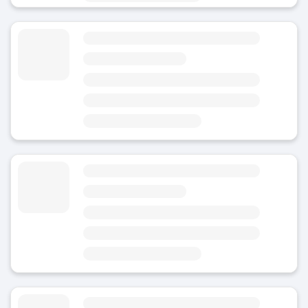
Consigne à bagages Stuttgart-Zuffenhausen
4
(1)
Aujourd'hui
Ouvert 24h/24 et 7j/7
Zone
Rathaus
Point d'intérêt le plus proche : Stuttgart-Zuffenhausen
Consigne à bagages Stuttgart-Weilimdorf
4.8
(Note moyenne)
Aujourd'hui
Ouvert 24h/24 et 7j/7
Zone
Rathaus
Point d'intérêt le plus proche : Weilimdorf
Consigne à bagages Rotebühlplatz Stadtmitte