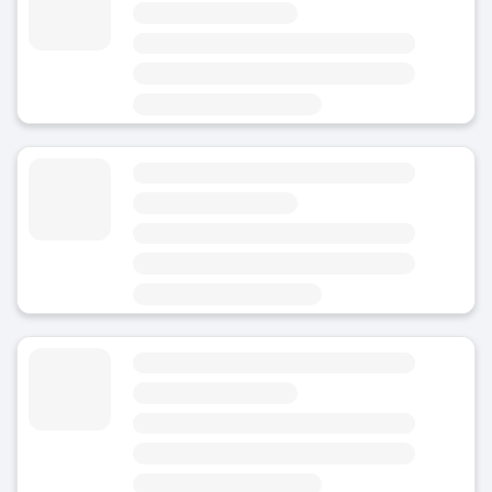
4.8
(Note moyenne)
Aujourd'hui
Ouvert 24h/24 et 7j/7
Zone
Rathaus
Consigne à bagages Burgstallstrae - Stuttgart
4.8
(Note moyenne)
Aujourd'hui
Ouvert 24h/24 et 7j/7
Zone
Rathaus
Consigne à bagages Neckartalstrae - Stuttgart
4.8
(Note moyenne)
Aujourd'hui
Ouvert 24h/24 et 7j/7
Zone
Rathaus