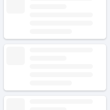
4.8
(Note moyenne)
Aujourd'hui
Zone
Rathaus
4 minutes de Rotebühlplatz Stadtmitte
6 minutes de Stuttgardia Skulptur
Consigne à bagages Station de métro Bopser
4.8
(Note moyenne)
Aujourd'hui
Zone
Rathaus
1 minute de la station de métro Bopser
11 minutes de Stadtmauer, Torturmbrunnen
Consigne à bagages Gare de Stuttgart
4.86
(59)