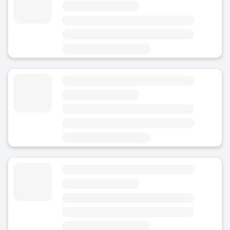
4.8
(Genomsnittligt betyg)
Idag
Öppet 24/7
Område
Rathaus
Bagageförvaring Burgstallstrae - Stuttgart
4.8
(Genomsnittligt betyg)
Idag
Öppet 24/7
Område
Rathaus
Bagageförvaring Neckartalstrae - Stuttgart
4.8
(Genomsnittligt betyg)
Idag
Öppet 24/7
Område
Rathaus