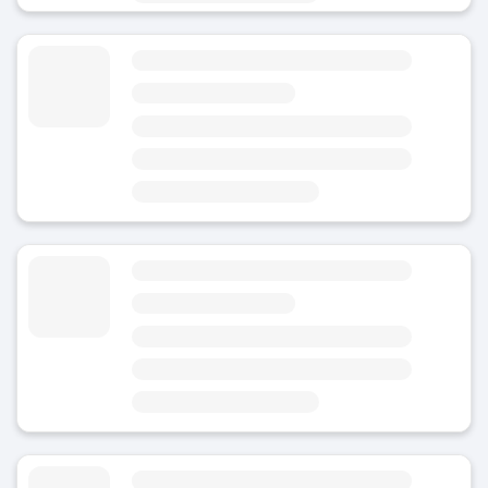
Bagageförvaring Stuttgart-Zuffenhausen
4
(1)
Idag
Öppet 24/7
Område
Rathaus
Närmaste intressanta plats: Stuttgart-Zuffenhausen
Bagageförvaring Stuttgart-Weilimdorf
4.8
(Genomsnittligt betyg)
Idag
Öppet 24/7
Område
Rathaus
Närmaste intressanta plats: Weilimdorf
Bagageförvaring Rotebühlplatz Stadtmitte