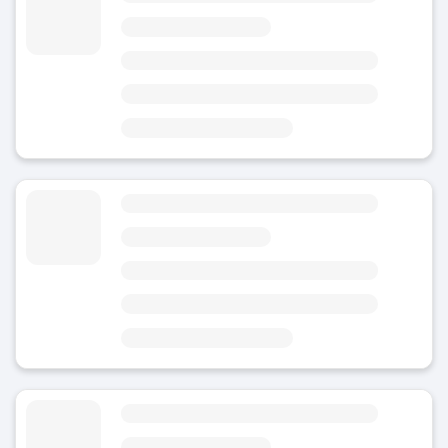
4.8
(Genomsnittligt betyg)
Idag
Område
Rathaus
4 minuter från Rotebühlplatz Stadtmitte
6 minuter från Stuttgardia Skulptur
Bagageförvaring Bopser tunnelbanestation
4.8
(Genomsnittligt betyg)
Idag
Område
Rathaus
1 minut från Bopser tunnelbanestation
11 minuter från Stadtmauer, Torturmbrunnen
Bagageförvaring Stuttgarts järnvägsstation
4.86
(59)