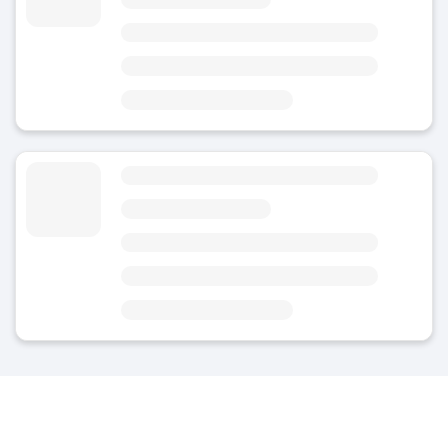
Idag
Område
Stuttgarts järnvägsstation
4 minuter från Stuttgarts järnvägsstation
2 minuter från tunnelbanestationen Hauptbahnhof Arnulf-Klett-Platz
Bagageförvaring Staatsgalerie
4.7
(36)
Idag
Område
Kernerviertel
3 minuter från Staatsgalerie Station
5 minuter från Mittlerer Schlossgarten