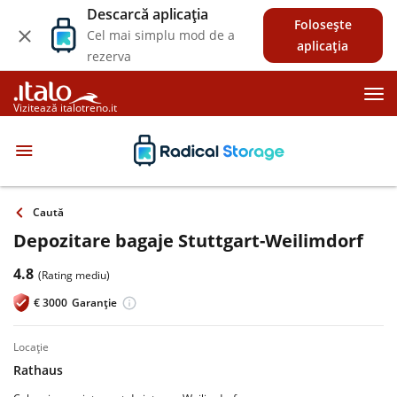
Descarcă aplicația
Folosește
Cel mai simplu mod de a
aplicația
rezerva
Vizitează italotreno.it
Caută
Depozitare bagaje Stuttgart-Weilimdorf
4.8
(Rating mediu)
€
3000
Garanție
locație
Rathaus