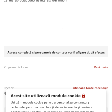
Cel mai apropiat punct de interes: Weilimdorf
Adresa completă și persoanele de contact vor fi afișate după efectuarea r
program de lucru
Vezi toate
recenzii
Afișează toate recenziile
4.8
(100 Recenzii)
Acest site utilizează module cookie
Utilizăm module cookie pentru a personaliza conținutul și
reclamele, pentru a oferi funcții de social media și pentru a
analiza traficul nostru. De asemenea, împărtășim informații