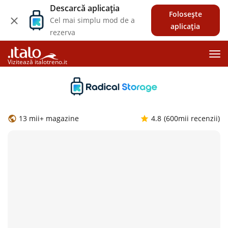
Descarcă aplicația
Folosește
Cel mai simplu mod de a
aplicația
rezerva
Vizitează italotreno.it
13 mii+ magazine
4.8
(600mii recenzii)