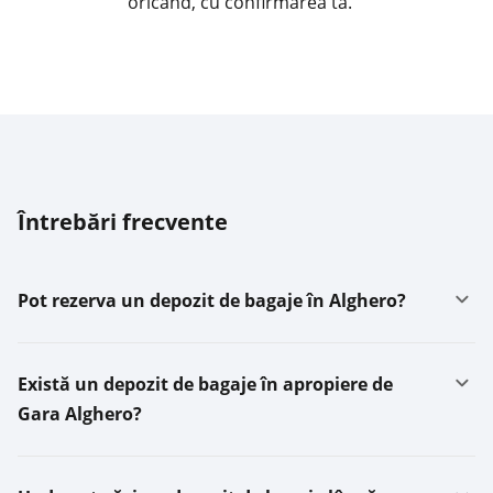
oricând, cu confirmarea ta.
Întrebări frecvente
Pot rezerva un depozit de bagaje în Alghero?
Există un depozit de bagaje în apropiere de
Gara Alghero?