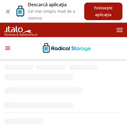
Descarcă aplicația
Folosește
Cel mai simplu mod de a
aplicația
rezerva
Vizitează italotreno.it
Caută
Depozitare bagaje Giardini Giuseppe
Manno
4.96
(57 Recenzii)
€
3000
Garanție
locație
Centrul orașului Alghero