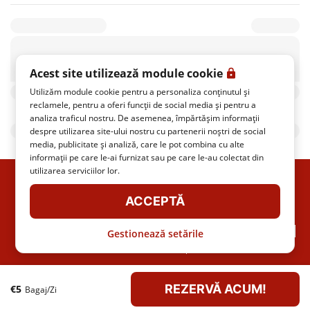
Acest site utilizează module cookie
Utilizăm module cookie pentru a personaliza conținutul și
locații de depozitare bagaje în apropiere
Vezi toate
reclamele, pentru a oferi funcții de social media și pentru a
analiza traficul nostru. De asemenea, împărtășim informații
despre utilizarea site-ului nostru cu partenerii noștri de social
media, publicitate și analiză, care le pot combina cu alte
informații pe care le-ai furnizat sau pe care le-au colectat din
utilizarea serviciilor lor.
ACCEPTĂ
ITALO REAL TIME
POLITICA DE CONFIDENȚIALITATE
NOTE JURIDICE
CONDIȚII DE TRANSPORT
HARTA SITE-ULUI
Gestionează setările
ITALO S.P.A.
ITALO è un marchio di Italo S.p.A. ©2021 - P.IVA: 09247981005
REZERVĂ ACUM!
€
5
Bagaj/zi