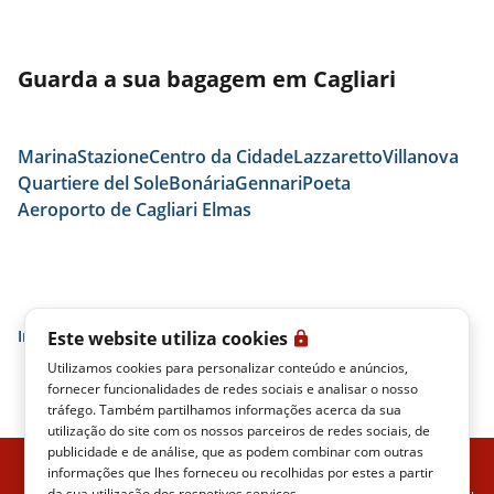
Guarda a sua bagagem em Cagliari
Marina
Stazione
Centro da Cidade
Lazzaretto
Villanova
Quartiere del Sole
Bonária
Gennari
Poeta
Aeroporto de Cagliari Elmas
início
Cagliari
Selargius
Este website utiliza cookies
Utilizamos cookies para personalizar conteúdo e anúncios,
fornecer funcionalidades de redes sociais e analisar o nosso
tráfego. Também partilhamos informações acerca da sua
utilização do site com os nossos parceiros de redes sociais, de
publicidade e de análise, que as podem combinar com outras
informações que lhes forneceu ou recolhidas por estes a partir
ITALO EM TEMPO REAL
POLÍTICA DE PRIVACIDADE
da sua utilização dos respetivos serviços.